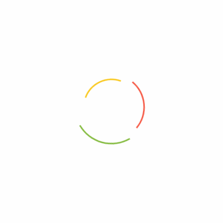
3.80
RM
2.80
ed Fig Slice无花果干片
20g Rosehip 刺玫果 玫瑰果
RM
4.20
RM
7.30
thorn(seed)山楂片
20g Dried fruits水果干茶
RM
1.90
RM
2.30
ed Goji Berries 枸杞
100g – Mulberry 桑葚干