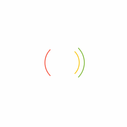
Related products
100g – Dandelion 蒲公英
100g – Licorice 甘草片
RM
10.80
RM
12.80
100g – Rolled Mint 薄荷颗粒状
100g – Semen Oroxyli 玉蝴蝶
RM
13.80
RM
13.10